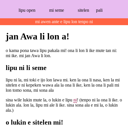
lipu open
mi seme
sitelen
pali
mi awen ante e lipu lon tenpo ni
jan Awa li lon a!
o kama pona tawa lipu pakala mi! ona li lon li ike mute tan ni:
mi ike. mi jan Awa li lon.
lipu ni li seme
lipu ni la, mi toki e ijo lon lawa mi. ken la ona li nasa, ken la mi
sitelen e ni kepeken wawa ala la ona li ike, ken la ona li pali mi
lon tomo sona, mi sona ala
sina wile lukin mute la, o lukin e lipu
ni
! (tenpo ni la ona li ike. o
lukin ala. lon la, lipu mi ale li ike. sina sona ala e mi la, o lukin
ala.)
o lukin e sitelen mi!